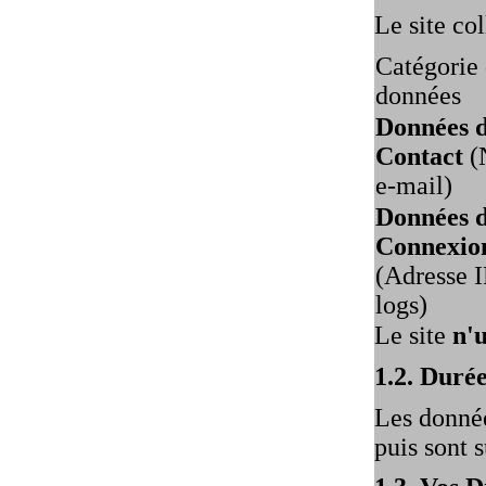
Le site co
Catégorie
données
Données 
Contact
(
e-mail)
Données 
Connexio
(Adresse I
logs)
Le site
n'
1.2. Duré
Les donnée
puis sont 