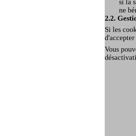
si la
ne bé
2.2. Gesti
Si les coo
d'accepter
Vous pouve
désactivat