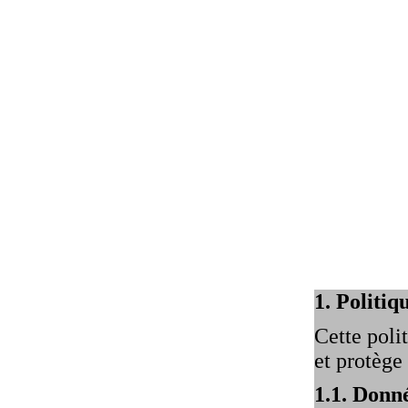
1. Politi
Cette pol
et protège
1.1. Donné