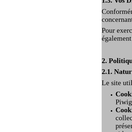
1.3. Vos D
Conformém
concernan
Pour exerce
également 
2. Politiq
2.1. Natur
Le site uti
Cooki
Piwig
Cooki
colle
prése