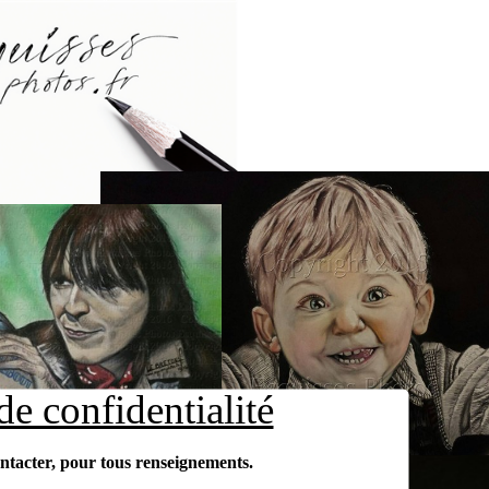
de confidentialité
ons légales
ONTACT
ntacter, pour tous renseignements.
ntacter, pour tous renseignements.
ntacter, pour tous renseignements.