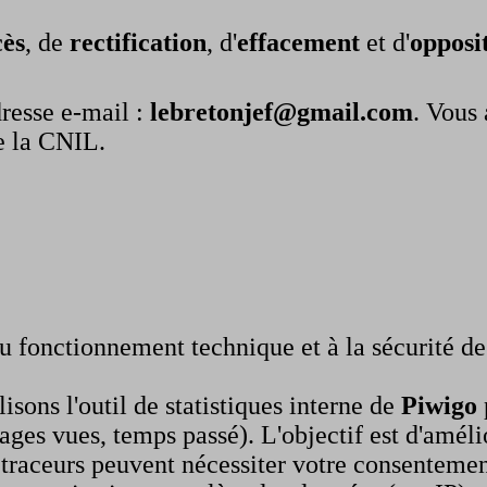
cès
, de
rectification
, d'
effacement
et d'
opposi
dresse e-mail :
lebretonjef@gmail.com
. Vous
e la CNIL.
 fonctionnement technique et à la sécurité de 
isons l'outil de statistiques interne de
Piwigo
ges vues, temps passé). L'objectif est d'améli
traceurs peuvent nécessiter votre consentemen